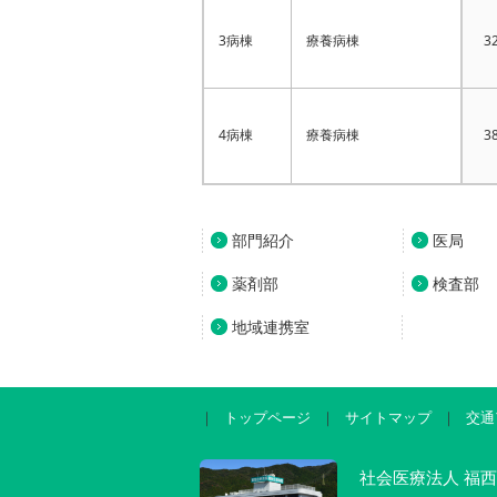
3病棟
療養病棟
3
4病棟
療養病棟
3
部門紹介
医局
薬剤部
検査部
地域連携室
｜
トップページ
｜
サイトマップ
｜
交通
社会医療法人 福