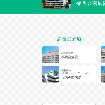
福西会南病
急性期医療
福西会病院
療養病棟・
回復期リハビリテーション
福西会南病院