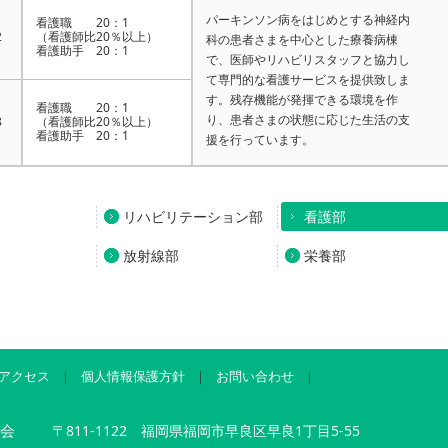
パーキンソン病をはじめとする神経内
看護職 20：1
2
（看護師比20％以上）
科の患者さまを中心とした療養病棟
看護助手 20：1
で、医師やリハビリスタッフと協力し
て専門的な看護サービスを提供致しま
す。残存機能が発揮できる環境を作
看護職 20：1
り、患者さまの状態に応じた生活の支
8
（看護師比20％以上）
看護助手 20：1
援を行っています。
リハビリテーション部
看護部
放射線部
栄養部
アクセス
｜
個人情報保護方針
｜
お問い合わせ
｜
西会
〒811-1122 福岡県福岡市早良区早良1丁目5-55