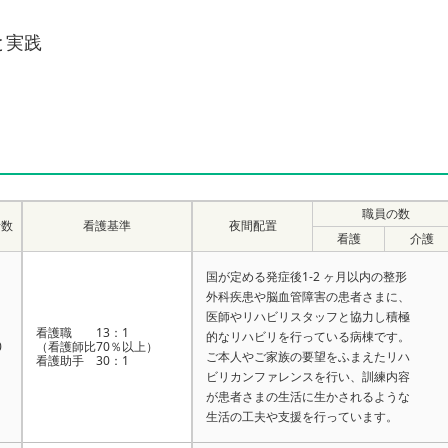
と実践
職員の数
者数
看護基準
夜間配置
看護
介護
国が定める発症後1-2 ヶ月以内の整形
外科疾患や脳血管障害の患者さまに、
医師やリハビリスタッフと協力し積極
看護職 13：1
的なリハビリを行っている病棟です。
0
（看護師比70％以上）
ご本人やご家族の要望をふまえたリハ
看護助手 30：1
ビリカンファレンスを行い、訓練内容
が患者さまの生活に生かされるような
生活の工夫や支援を行っています。