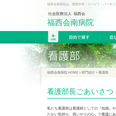
福西会南病院は、整形外科・リハビリ・パーキン
社会医療法人 福西会
福西会南病院
福西会南病院 HOME
>
部門紹介
> 看護部
看護部長ごあいさつ
私たち看護部は看護師としての『知識』や
たかい気持ち、思いやりの心』で看護にあ