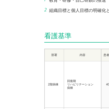
教育・研修・自己研鑽の推進
組織目標と個人目標の明確化
看護基準
部署
内容
患
回復期
2階病棟
リハビリテーション
4
病棟